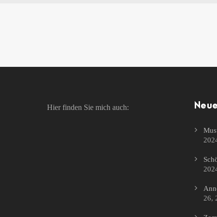
Neue
Hier finden Sie mich auch:
Must
202
Schö
202
Anne
26, 