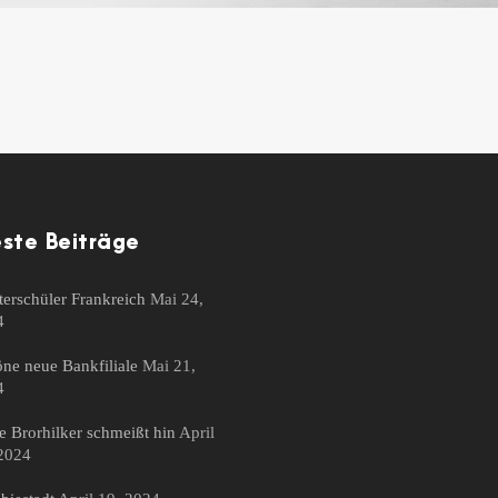
ste Beiträge
erschüler Frankreich
Mai 24,
4
ne neue Bankfiliale
Mai 21,
4
 Brorhilker schmeißt hin
April
2024