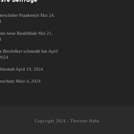
ste Beiträge
erschüler Frankreich
Mai 24,
4
ne neue Bankfiliale
Mai 21,
4
 Brorhilker schmeißt hin
April
2024
iestadt
April 19, 2024
nschatz
März 4, 2024
Copyright 2024 - Thorsten Hahn