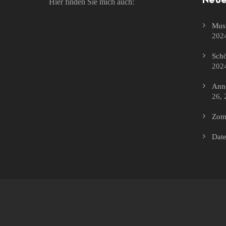
Neue
Hier finden Sie mich auch:
Must
202
Schö
202
Anne
26, 
Zomb
Date