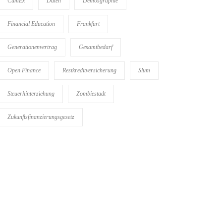
CumEx
Daten
Demosgraphie
Financial Education
Frankfurt
Generationenvertrag
Gesamtbedarf
Open Finance
Restkreditversicherung
Slum
Steuerhinterziehung
Zombiestadt
Zukunftsfinanzierungsgesetz