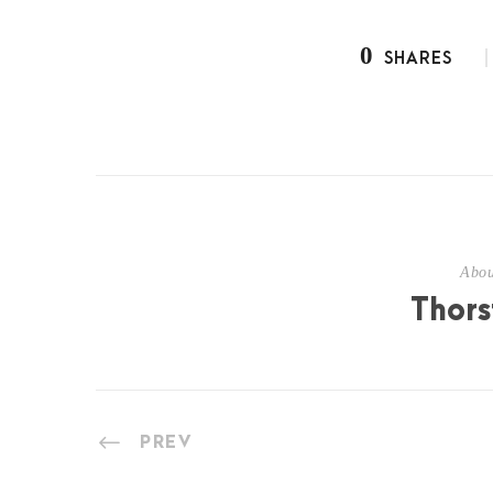
0
SHARES
Abou
Thors
PREV