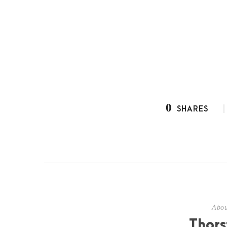
0
SHARES
Abou
Thors