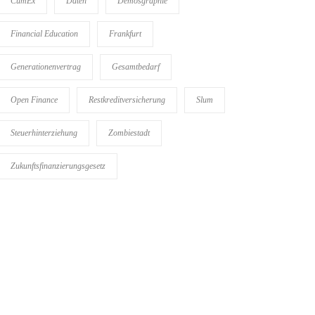
CumEx
Daten
Demosgraphie
Financial Education
Frankfurt
Generationenvertrag
Gesamtbedarf
Open Finance
Restkreditversicherung
Slum
Steuerhinterziehung
Zombiestadt
Zukunftsfinanzierungsgesetz