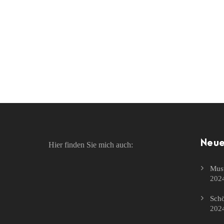
Neue
Hier finden Sie mich auch:
Must
202
Schö
202