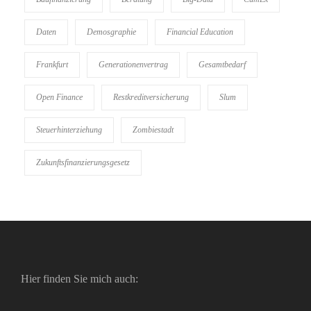
Daten
Demosgraphie
Financial Education
Frankfurt
Generationenvertrag
Gesamtbedarf
Open Finance
Restkreditversicherung
Slum
Steuerhinterziehung
Zombiestadt
Zukunftsfinanzierungsgesetz
Hier finden Sie mich auch: