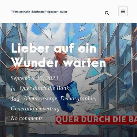
Lieber auf ein
Wunder warten
September 13, 2023
Quer durch die Bank
In
Altersvorsorge
,
Demosgraphie
,
Tag
Generationenvertrag
No comments