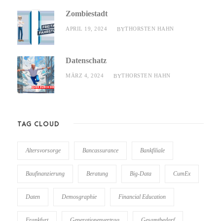
Zombiestadt
APRIL 19, 2024
THORSTEN HAHN
BY
Datenschatz
MÄRZ 4, 2024
THORSTEN HAHN
BY
TAG CLOUD
Altersvorsorge
Bancassurance
Bankfiliale
Baufinanzierung
Beratung
Big-Data
CumEx
Daten
Demosgraphie
Financial Education
Frankfurt
Generationenvertrag
Gesamtbedarf