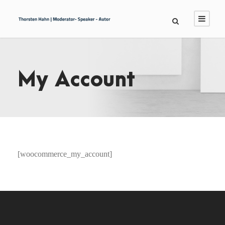
My Account
[woocommerce_my_account]