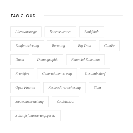
TAG CLOUD
Altersvorsorge
Bancassurance
Bankfiliale
Baufinanzierung
Beratung
Big-Data
CumEx
Daten
Demosgraphie
Financial Education
Frankfurt
Generationenvertrag
Gesamtbedarf
Open Finance
Restkreditversicherung
Slum
Steuerhinterziehung
Zombiestadt
Zukunftsfinanzierungsgesetz