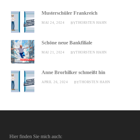
Musterschüler Frankreich
MAI 24, 2024
THORSTEN HAHN
BY
Schöne neue Bankfiliale
MAI 21, 2024
THORSTEN HAHN
BY
Anne Brorhilker schmeißt hin
APRIL 26, 2024
THORSTEN HAHN
BY
Hier finden Sie mich auch: