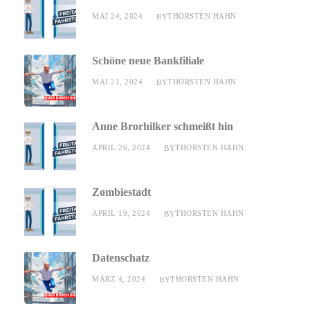
MAI 24, 2024
THORSTEN HAHN
BY
Schöne neue Bankfiliale
MAI 21, 2024
THORSTEN HAHN
BY
Anne Brorhilker schmeißt hin
APRIL 26, 2024
THORSTEN HAHN
BY
Zombiestadt
APRIL 19, 2024
THORSTEN HAHN
BY
Datenschatz
MÄRZ 4, 2024
THORSTEN HAHN
BY